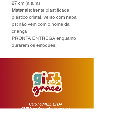
27 cm (altura)
Materiais
: frente plastificada
plástico cristal, verso com napa
ps: não vem com o nome da
criança
PRONTA ENTREGA enquanto
durarem os estoques.
CUSTOMIZE LTDA
CNPJ:
57.625.267
/0001-91
Rua Pedro Bonat, 103, Novo Mundo,
Curitiba - PR -
81110-040
Clique aqui para saber mais.