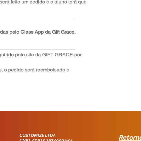
será feito um pedido e o aluno terá que
frete no seu pedido
___________________________
as pelo Class App da Gift Grace.
___________________________
dquirido pelo site da GIFT GRACE
por
, o pedido será reembolsado e
CUSTOMIZE LTDA
Retorn
CNPJ: 57.625.267/0001-91