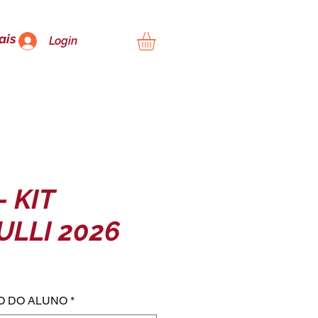
ais
Login
- KIT
LLI 2026
ço
O DO ALUNO
*