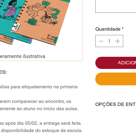
Quantidade
*
ADICIO
ES:
ílias para etiquetamento na primeira
erem comparecer ao encontro, os
OPÇÕES DE EN
tamente ao aluno no início das aulas.
em "OPÇÕES DE E
s após dia 05/02, a entrega será feita
endereço e depoi
disponibilidade do estoque da escola.
ESCOLA", para que