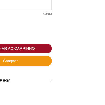
0/200
NAR AO CARRINHO
Comprar
TREGA
NTREGA" preencher o seu
s escolher "RETIRADA NA
 o sistema não inclua valor de