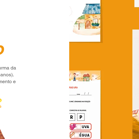
o
turma da
 anos).
amento e