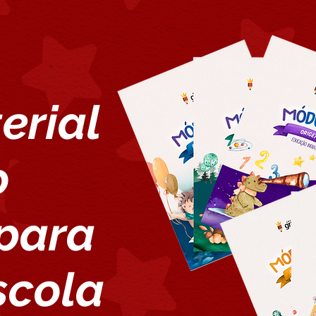
erial
o
 para
scola