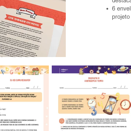
destacá
6 enve
projeto