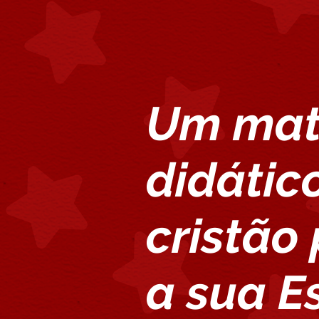
Um mat
didátic
cristão
a sua E